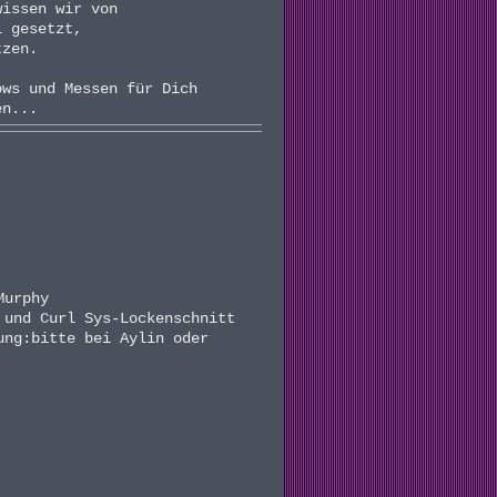
wissen wir von
l gesetzt,
tzen.
ows und Messen für Dich
en...
Murphy
 und Curl Sys-Lockenschnitt
ung:bitte bei Aylin oder