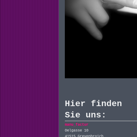
Hier finden
Sie uns:
manu_factur
Oelgasse 10
41515 Grevenbroich