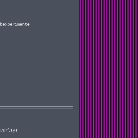
rbexperimente
/Curlsys