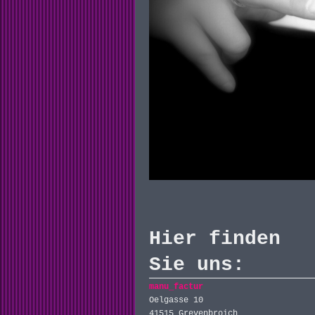
Hier finden
Sie uns:
manu_factur
Oelgasse 10
41515 Grevenbroich