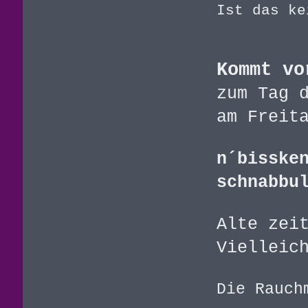
Ist das ke
Kommt vo
zum Tag 
am Freit
n´bisske
schnabbu
Alte zei
Vielleic
Die Rauch