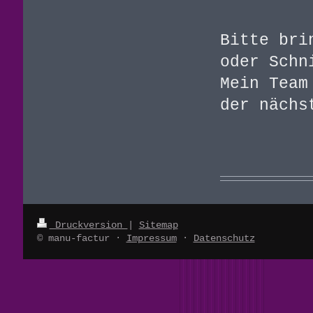
Bitte bri
oder Schn
Mein Team
der nächs
Druckversion
|
Sitemap
© manu-factur ·
Impressum
·
Datenschutz