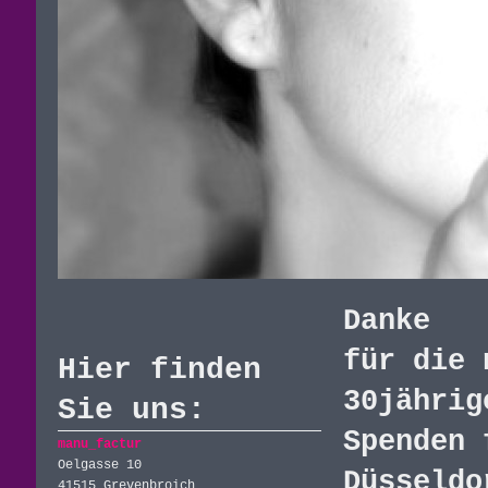
Danke
für die 
Hier finden
30jährig
Sie uns:
Spenden 
manu_factur
Oelgasse 10
Düsseldo
41515 Grevenbroich