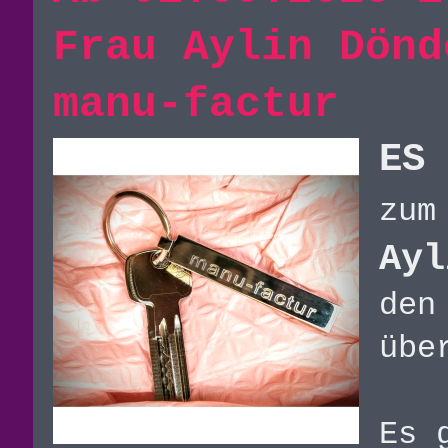
Frau Aylin Dönd
manu-factur
ES 
zu
Ayl
den
übe
Es 