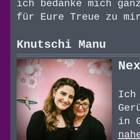
ich bedanke mich gan
für Eure Treue zu mi
Knutschi Manu
Ne
Ich
Ger
in 
nah