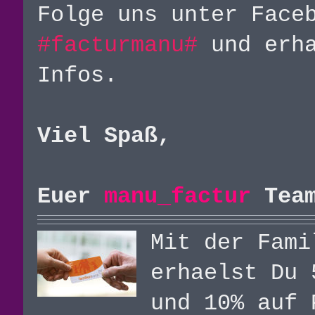
Folge uns unter Fac
#facturmanu#
und erha
Infos.
Viel Spaß,
Euer
manu_factur
Team
Mit der Fami
erhaelst Du 
und 10% auf 