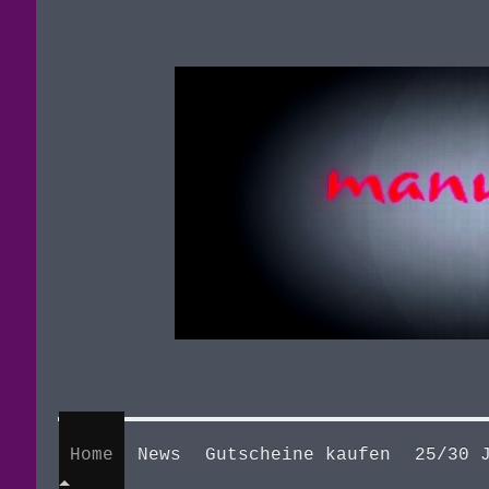
Home
News
Gutscheine kaufen
25/30 