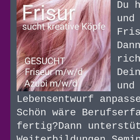
Du 
und
Fri
Dan
ric
Dei
und
Lebensentwurf anpass
Schön wäre Berufserf
fertig?Dann unterstü
Weiterbildungen,Semi